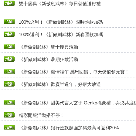
雙十慶典《新傲劍武林》每日儲值送好禮
100%返利！《新傲劍武林》限時匯款加碼
100%返利！《新傲劍武林》新春匯款加碼
《新傲劍武林》雙十慶典活動
《新傲劍武林》暑期狂歡活動
《新傲劍武林》濃情端午 感恩回饋，每天儲值領元寶！
《新傲劍武林》歡慶半週年，好康大放送
《新傲劍武林》甜美代言人玄子 Genko攜豪禮，與您共度
精彩開服活動樂不停！
《新傲劍武林》銀行匯款超強加碼最高可返利30%