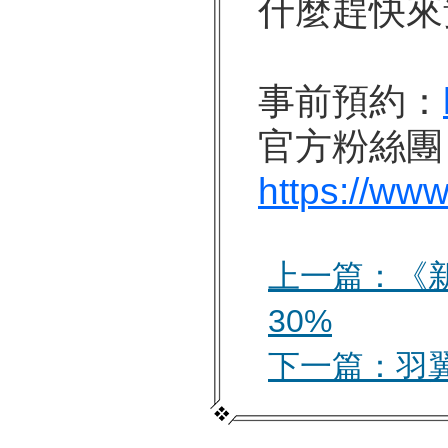
什麼趕快來
事前預約：
官方粉絲團
https://ww
上一篇：《
30%
下一篇：羽