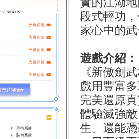
實的江湖地
段式輕功，
火爆伺服
家心中的武
火爆伺服
火爆伺服
遊戲介紹：
火爆伺服
《新傲劍武
火爆伺服
戲用豐富多
火爆伺服
完美還原真
火爆伺服
體驗滅強敵
火爆伺服
生。還能憑
火爆伺服
星宿系統
裝備系統
火爆伺服