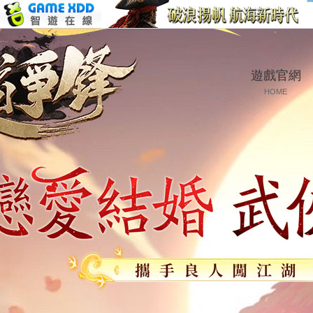
遊戲官網
HOME