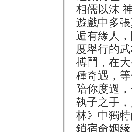
相儒以沫 
火爆伺服
遊戲中多張
火爆伺服
火爆伺服
逅有緣人，
火爆伺服
度舉行的武
火爆伺服
搏鬥，在大
火爆伺服
種奇遇，等
火爆伺服
陪你度過，
火爆伺服
執子之手，
火爆伺服
林》中獨特
火爆伺服
鎖宿命姻緣
火爆伺服