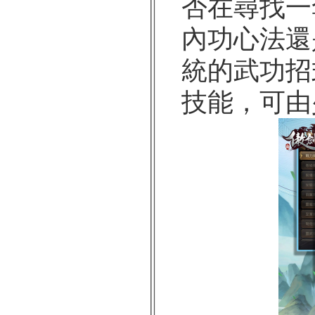
否在尋找一
內功心法還
統的武功招
技能，可由